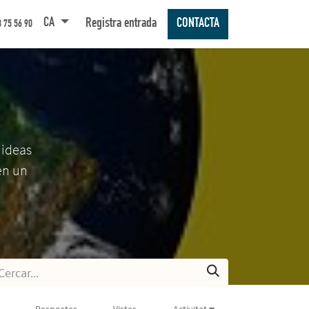
CA
REBALLA AMB NOSALTRES
Registra entrada
CONTACTA
 75 56 90
 ideas
en un