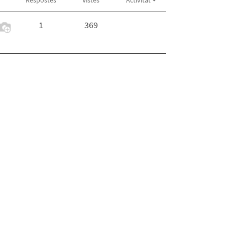
Respostes
Vistes
Activitat
1
369