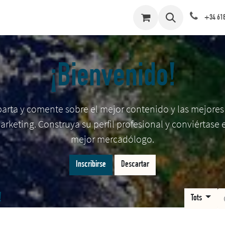
MES
ESDEVENIMENTS
BLOG
CURSOS
BOTIGA
T
+34 618
¡Bienvenido!
rta y comente sobre el mejor contenido y las mejores
arketing. Construya su perfil profesional y conviértase 
mejor mercadólogo.
Inscribirse
Descartar
!
Tots